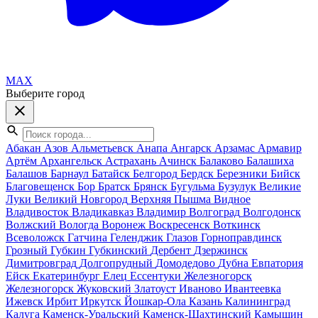
MAX
Выберите город
Абакан
Азов
Альметьевск
Анапа
Ангарск
Арзамас
Армавир
Артём
Архангельск
Астрахань
Ачинск
Балаково
Балашиха
Балашов
Барнаул
Батайск
Белгород
Бердск
Березники
Бийск
Благовещенск
Бор
Братск
Брянск
Бугульма
Бузулук
Великие
Луки
Великий Новгород
Верхняя Пышма
Видное
Владивосток
Владикавказ
Владимир
Волгоград
Волгодонск
Волжский
Вологда
Воронеж
Воскресенск
Воткинск
Всеволожск
Гатчина
Геленджик
Глазов
Горноправдинск
Грозный
Губкин
Губкинский
Дербент
Дзержинск
Димитровград
Долгопрудный
Домодедово
Дубна
Евпатория
Ейск
Екатеринбург
Елец
Ессентуки
Железногорск
Железногорск
Жуковский
Златоуст
Иваново
Ивантеевка
Ижевск
Ирбит
Иркутск
Йошкар-Ола
Казань
Калининград
Калуга
Каменск-Уральский
Каменск-Шахтинский
Камышин