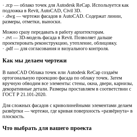
· .rcp — облако точек для Autodesk ReCap. Используется как
подложка в Revit, AutoCAD, Civil 3D.
· .dwg — чертежи фасадов в AutoCAD. Содержат линии,
размеры, отметки, выноски.
Можно сразу передавать в работу архитекторам.
· .rvt — 3D-модель фасада в Revit. Позволяет дальше
проектировать реконструкцию, утепление, облицовку.
· .pdf — для согласования и визуального контроля.
Как мы делаем чертежи
В nanoCAD Облака точек или Autodesk ReCap создаём
ортогональную проекцию фасада по облаку точек. Затем
вручную обводим все элементы: стены, окна, двери, карнизы,
декоративные детали. Размеры проставляем в соответствии с
ГОСТ Р 21.101-2020.
Для сложных фасадов с криволинейными элементами делаем
развёртки — чертежи, где кривая поверхность «развёрнута» в
плоскость.
Что выбрать для вашего проекта