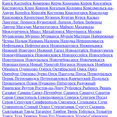
Канск
Каспийск
Кемерово
Керчь
Кинешма
Киров
Киселёвск
Кисловодск
Клин
Ковров
Когалым
Коломна
Комсомольск-на-
Амуре
Копейск
Королёв
Кострома
Красногорск
Краснодар
Красноярск
Кропоткин
Кузнецк
Курган
Курск
Кызыл
Лангепас
Ленинск-Кузнецкий
Липецк
Лобня
Люберцы
Лянтор
Магадан
Магнитогорск
Майкоп
Махачкала
Междуреченск
Миасс
Михайловск
Мичуринск
Москва
Муравленко
Мурино
Мурманск
Муром
Мытищи
Набережные
Челны
Надым
Назрань
Нальчик
Находка
Невинномысск
Нефтекамск
Нефтеюганск
Нижневартовск
Нижнекамск
Нижний Новгород
Нижний Тагил
Новоалтайск
Новокузнецк
Новокуйбышевск
Новомосковск
Новороссийск
Новосибирск
Новотроицк
Новоуральск
Новочебоксарск
Новочеркасск
Новошахтинск
Новый Уренгой
Ногинск
Норильск
Ноябрьск
Обнинск
Одинцово
Озёрск
Октябрьский
Омск
Орёл
Оренбург
Орехово-Зуево
Орск
Пангоды
Пенза
Первоуральск
Пермь
Петрозаводск
Петропавловск-Камчатский
Подольск
Прокопьевск
Псков
Пушкино
Пятигорск
Радужный
Раменское
Реутов
Ростов-на-Дону
Рубцовск
Рыбинск
Рязань
Салават
Самара
Санкт-Петербург
Саранск
Сарапул
Саратов
Саров
Севастополь
Северодвинск
Северск
Сергиев Посад
Серов
Серпухов
Симферополь
Смоленск
Соликамск
Сочи
Ставрополь
Старый Оскол
Стерлитамак
Сургут
Сызрань
Сыктывкар
Тавда
Таганрог
Тамбов
Тверь
Тобольск
Тольятти
Томск
Тула
Тюмень
Улан-Удэ
Ульяновск
Усолье-Сибирское