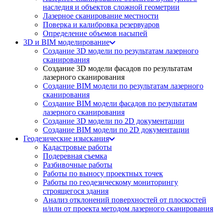
наследия и объектов сложной геометрии
Лазерное сканирование местности
Поверка и калибровка резервуаров
Определение объемов насы​​пей
3D и BIM моделирование
Создание 3D модели по результатам лазерного
сканирования
Создание 3D модели фасадов по результатам
лазерного сканирования
Создание BIM модели по результатам лазерного
сканирования
Создание BIM модели фасадов по результатам
лазерного сканирования
Создание 3D модели по 2D документации
Создание BIM модели по 2D документации
Геодезические изыскания
Кадастровые работы
Подеревная съемка
Разбивочные работы
Работы по выносу проектных точек
Работы по геодезическому мониторингу
строящегося здания
Анализ отклонений поверхностей от плоскостей
и/или от проекта методом лазерного сканирования