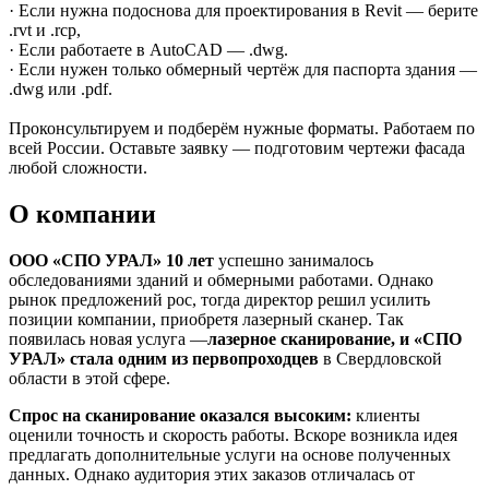
· Если нужна подоснова для проектирования в Revit — берите
.rvt и .rcp,
· Если работаете в AutoCAD — .dwg.
· Если нужен только обмерный чертёж для паспорта здания —
.dwg или .pdf.
Проконсультируем и подберём нужные форматы. Работаем по
всей России. Оставьте заявку — подготовим чертежи фасада
любой сложности.
О компании
ООО «СПО УРАЛ» 10 лет
успешно занималось
обследованиями зданий и обмерными работами. Однако
рынок предложений рос, тогда директор решил усилить
позиции компании, приобретя лазерный сканер. Так
появилась новая услуга —
лазерное сканирование, и «СПО
УРАЛ» стала одним из первопроходцев
в Свердловской
области в этой сфере.
Спрос на сканирование оказался высоким:
клиенты
оценили точность и скорость работы. Вскоре возникла идея
предлагать дополнительные услуги на основе полученных
данных. Однако аудитория этих заказов отличалась от