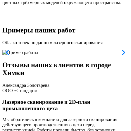
цветных трёхмерных моделей окружающего пространства.
п
и
и
Примеры наших работ
Облако точек по данным лазерного сканирования
Отзывы наших клиентов в городе
Химки
Александра Золотарева
ООО «Стандарт»
Лазерное сканирование и 2D-план
промышленного цеха
Мы обратились в компанию для лазерного сканирования
Т
действующего производственного цеха перед
п
реконструкцией. Работы провели быстро, без остановки
С