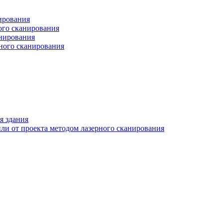
ирования
ого сканирования
анирования
рного сканирования
я здания
ли от проекта методом лазерного сканирования