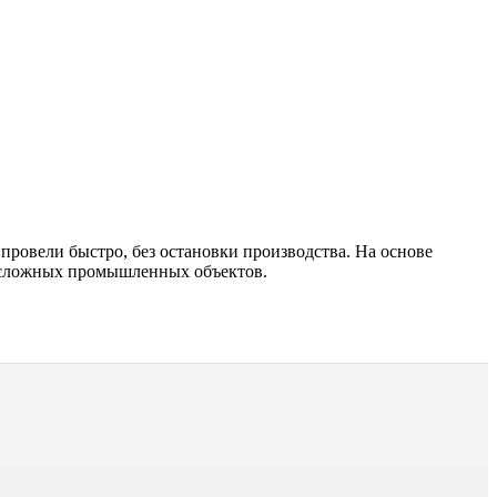
ровели быстро, без остановки производства. На основе
Т
я сложных промышленных объектов.
2
р