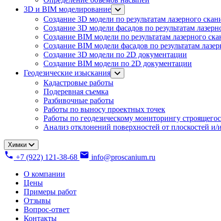
3D и BIM моделирование
Создание 3D модели по результатам лазерного скан
Создание 3D модели фасадов по результатам лазерн
Создание BIM модели по результатам лазерного ск
Создание BIM модели фасадов по результатам лазе
Создание 3D модели по 2D документации
Создание BIM модели по 2D документации
Геодезические изыскания
Кадастровые работы
Подеревная съемка
Разбивочные работы
Работы по выносу проектных точек
Работы по геодезическому мониторингу строящегос
Анализ отклонений поверхностей от плоскостей и/и
Химки
+7 (922) 121-38-68
info@proscanium.ru
О компании
Цены
Примеры работ
Отзывы
Вопрос-ответ
Контакты