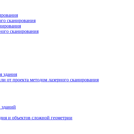
ирования
ого сканирования
анирования
рного сканирования
я здания
ли от проекта методом лазерного сканирования
 зданий
едия и объектов сложной геометрии