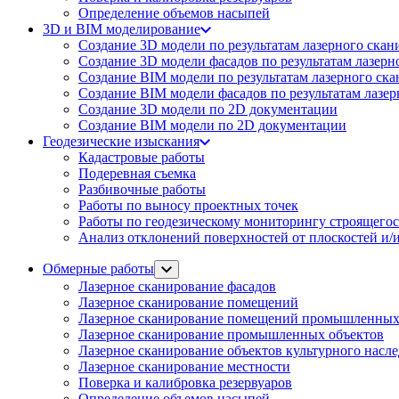
Определение объемов насы​​пей
3D и BIM моделирование
Создание 3D модели по результатам лазерного скан
Создание 3D модели фасадов по результатам лазерн
Создание BIM модели по результатам лазерного ск
Создание BIM модели фасадов по результатам лазе
Создание 3D модели по 2D документации
Создание BIM модели по 2D документации
Геодезические изыскания
Кадастровые работы
Подеревная съемка
Разбивочные работы
Работы по выносу проектных точек
Работы по геодезическому мониторингу строящегос
Анализ отклонений поверхностей от плоскостей и/и
Обмерные работы
Лазерное сканирование фасадов
Лазерное сканирование помещений
Лазерное сканирование помещений промышленных
Лазерное сканирование промышленных объектов
Лазерное сканирование объектов культурного насл
Лазерное сканирование местности
Поверка и калибровка резервуаров
Определение объемов насы​​пей