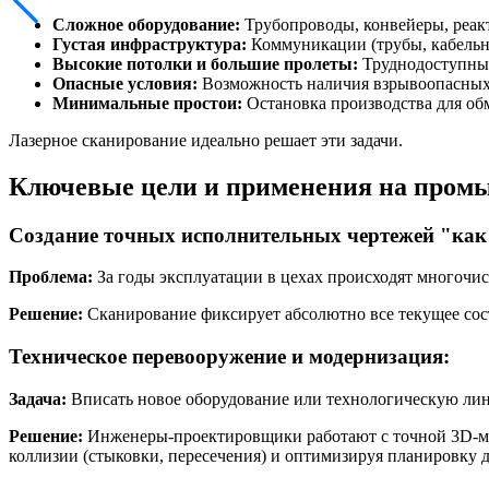
Сложное оборудование:
Трубопроводы, конвейеры, реакт
Густая инфраструктура:
Коммуникации (трубы, кабельны
Высокие потолки и большие пролеты:
Труднодоступные
Опасные условия:
Возможность наличия взрывоопасных 
Минимальные простои:
Остановка производства для обм
Лазерное сканирование идеально решает эти задачи.
Ключевые цели и применения на пром
Создание точных исполнительных чертежей "как ес
Проблема:
За годы эксплуатации в цехах происходят многочис
Решение:
Сканирование фиксирует абсолютно все текущее сост
Техническое перевооружение и модернизация:
Задача:
Вписать новое оборудование или технологическую ли
Решение:
Инженеры-проектировщики работают с точной 3D-мод
коллизии (стыковки, пересечения) и оптимизируя планировку 