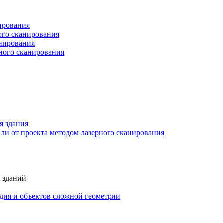
ирования
ого сканирования
анирования
рного сканирования
я здания
ли от проекта методом лазерного сканирования
 зданий
едия и объектов сложной геометрии