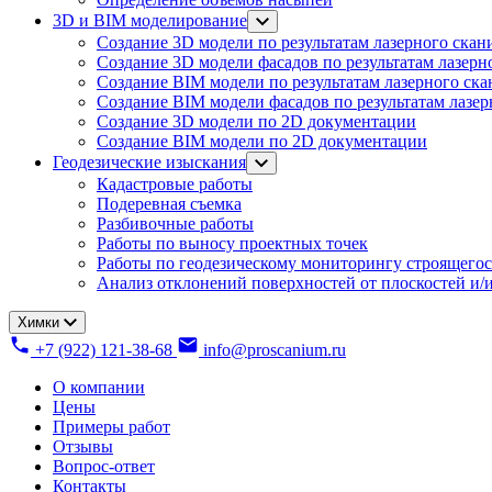
3D и BIM моделирование
Создание 3D модели по результатам лазерного скан
Создание 3D модели фасадов по результатам лазерн
Создание BIM модели по результатам лазерного ск
Создание BIM модели фасадов по результатам лазе
Создание 3D модели по 2D документации
Создание BIM модели по 2D документации
Геодезические изыскания
Кадастровые работы
Подеревная съемка
Разбивочные работы
Работы по выносу проектных точек
Работы по геодезическому мониторингу строящегос
Анализ отклонений поверхностей от плоскостей и/и
Химки
+7 (922) 121-38-68
info@proscanium.ru
О компании
Цены
Примеры работ
Отзывы
Вопрос-ответ
Контакты