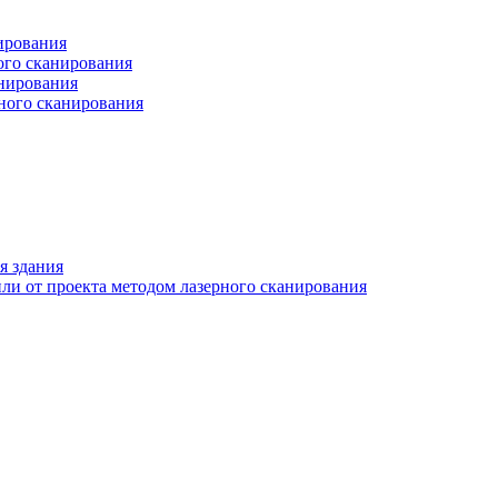
ирования
ого сканирования
анирования
рного сканирования
я здания
ли от проекта методом лазерного сканирования