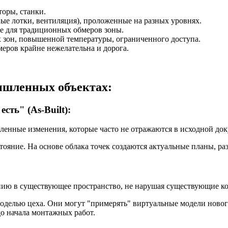
оры, станки.
е лотки, вентиляция), проложенные на разных уровнях.
 для традиционных обмеров зоны.
зон, повышенной температуры, ограниченного доступа.
еров крайне нежелательна и дорога.
ышленных объектах:
ть" (As-Built):
ленные изменения, которые часто не отражаются в исходной до
ояние. На основе облака точек создаются актуальные планы, ра
нию в существующее пространство, не нарушая существующие к
елью цеха. Они могут "примерять" виртуальные модели нового
до начала монтажных работ.