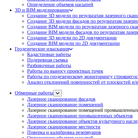
Определение объемов насы​​пей
3D и BIM моделирование
Создание 3D модели по результатам лазерного скан
Создание 3D модели фасадов по результатам лазерн
Создание BIM модели по результатам лазерного ск
Создание BIM модели фасадов по результатам лазе
Создание 3D модели по 2D документации
Создание BIM модели по 2D документации
Геодезические изыскания
Кадастровые работы
Подеревная съемка
Разбивочные работы
Работы по выносу проектных точек
Работы по геодезическому мониторингу строящегос
Анализ отклонений поверхностей от плоскостей и/и
Обмерные работы
Лазерное сканирование фасадов
Лазерное сканирование помещений
Лазерное сканирование помещений промышленных
Лазерное сканирование промышленных объектов
Лазерное сканирование объектов культурного насл
Лазерное сканирование местности
Поверка и калибровка резервуаров
Определение объемов насы​​пей