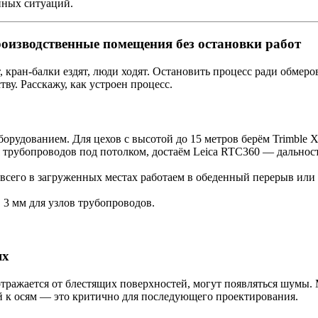
йных ситуаций.
роизводственные помещения без остановки работ
кран-балки ездят, люди ходят. Остановить процесс ради обмеров
ву. Расскажу, как устроен процесс.
рудованием. Для цехов с высотой до 15 метров берём Trimble X
трубопроводов под потолком, достаём Leica RTC360 — дальность 
 всего в загруженных местах работаем в обеденный перерыв или
 3 мм для узлов трубопроводов.
ях
отражается от блестящих поверхностей, могут появляться шумы.
й к осям — это критично для последующего проектирования.