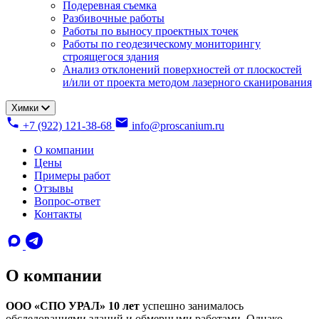
Подеревная съемка
Разбивочные работы
Работы по выносу проектных точек
Работы по геодезическому мониторингу
строящегося здания
Анализ отклонений поверхностей от плоскостей
и/или от проекта методом лазерного сканирования
Химки
+7 (922) 121-38-68
info@proscanium.ru
О компании
Цены
Примеры работ
Отзывы
Вопрос-ответ
Контакты
О компании
ООО «СПО УРАЛ» 10 лет
успешно занималось
обследованиями зданий и обмерными работами. Однако