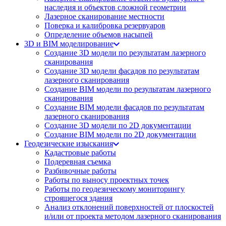
наследия и объектов сложной геометрии
Лазерное сканирование местности
Поверка и калибровка резервуаров
Определение объемов насы​​пей
3D и BIM моделирование
Создание 3D модели по результатам лазерного
сканирования
Создание 3D модели фасадов по результатам
лазерного сканирования
Создание BIM модели по результатам лазерного
сканирования
Создание BIM модели фасадов по результатам
лазерного сканирования
Создание 3D модели по 2D документации
Создание BIM модели по 2D документации
Геодезические изыскания
Кадастровые работы
Подеревная съемка
Разбивочные работы
Работы по выносу проектных точек
Работы по геодезическому мониторингу
строящегося здания
Анализ отклонений поверхностей от плоскостей
и/или от проекта методом лазерного сканирования