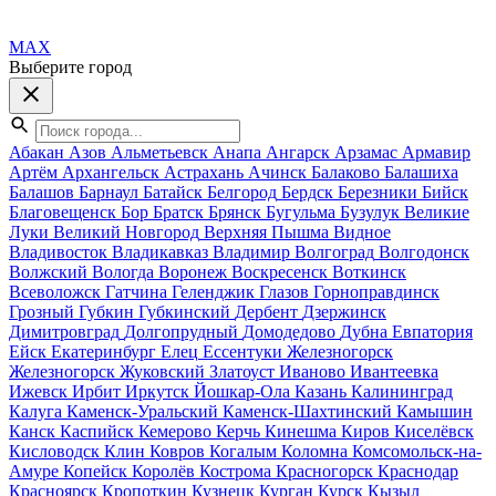
MAX
Выберите город
Абакан
Азов
Альметьевск
Анапа
Ангарск
Арзамас
Армавир
Артём
Архангельск
Астрахань
Ачинск
Балаково
Балашиха
Балашов
Барнаул
Батайск
Белгород
Бердск
Березники
Бийск
Благовещенск
Бор
Братск
Брянск
Бугульма
Бузулук
Великие
Луки
Великий Новгород
Верхняя Пышма
Видное
Владивосток
Владикавказ
Владимир
Волгоград
Волгодонск
Волжский
Вологда
Воронеж
Воскресенск
Воткинск
Всеволожск
Гатчина
Геленджик
Глазов
Горноправдинск
Грозный
Губкин
Губкинский
Дербент
Дзержинск
Димитровград
Долгопрудный
Домодедово
Дубна
Евпатория
Ейск
Екатеринбург
Елец
Ессентуки
Железногорск
Железногорск
Жуковский
Златоуст
Иваново
Ивантеевка
Ижевск
Ирбит
Иркутск
Йошкар-Ола
Казань
Калининград
Калуга
Каменск-Уральский
Каменск-Шахтинский
Камышин
Канск
Каспийск
Кемерово
Керчь
Кинешма
Киров
Киселёвск
Кисловодск
Клин
Ковров
Когалым
Коломна
Комсомольск-на-
Амуре
Копейск
Королёв
Кострома
Красногорск
Краснодар
Красноярск
Кропоткин
Кузнецк
Курган
Курск
Кызыл