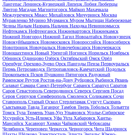
Лангепас
Ленинск-Кузнецкий
Липецк
Лобня
Люберцы
Лянтор
Магадан
Магнитогорск
Майкоп
Махачкала
Междуреченск
Миасс
Михайловск
Мичуринск
Москва
Муравленко
Мурино
Мурманск
Муром
Мытищи
Набережные
Челны
Надым
Назрань
Нальчик
Находка
Невинномысск
Нефтекамск
Нефтеюганск
Нижневартовск
Нижнекамск
Нижний Новгород
Нижний Тагил
Новоалтайск
Новокузнецк
Новокуйбышевск
Новомосковск
Новороссийск
Новосибирск
Новотроицк
Новоуральск
Новочебоксарск
Новочеркасск
Новошахтинск
Новый Уренгой
Ногинск
Норильск
Ноябрьск
Обнинск
Одинцово
Озёрск
Октябрьский
Омск
Орёл
Оренбург
Орехово-Зуево
Орск
Пангоды
Пенза
Первоуральск
Пермь
Петрозаводск
Петропавловск-Камчатский
Подольск
Прокопьевск
Псков
Пушкино
Пятигорск
Радужный
Раменское
Реутов
Ростов-на-Дону
Рубцовск
Рыбинск
Рязань
Салават
Самара
Санкт-Петербург
Саранск
Сарапул
Саратов
Саров
Севастополь
Северодвинск
Северск
Сергиев Посад
Серов
Серпухов
Симферополь
Смоленск
Соликамск
Сочи
Ставрополь
Старый Оскол
Стерлитамак
Сургут
Сызрань
Сыктывкар
Тавда
Таганрог
Тамбов
Тверь
Тобольск
Тольятти
Томск
Тула
Тюмень
Улан-Удэ
Ульяновск
Усолье-Сибирское
Уссурийск
Усть-Илимск
Уфа
Ухта
Хабаровск
Ханты-
Мансийск
Хасавюрт
Химки
Чайковский
Чебоксары
Челябинск
Череповец
Черкесск
Черногорск
Чита
Шадринск
Шахты
Щёлково
Электросталь
Элиста
Энгельс
Южно-